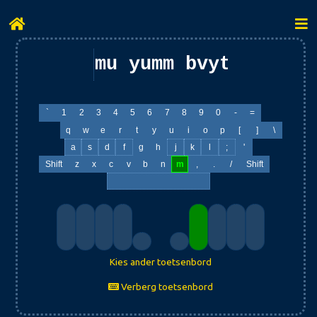
mu yumm bvyt jhy bt
`
1
2
3
4
5
6
7
8
9
0
-
=
q
w
e
r
t
y
u
i
o
p
[
]
\
a
s
d
f
g
h
j
k
l
;
'
Shift
z
x
c
v
b
n
m
,
.
/
Shift
Kies ander toetsenbord
Verberg toetsenbord