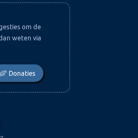
gesties om de
 dan weten via
Donaties
ct