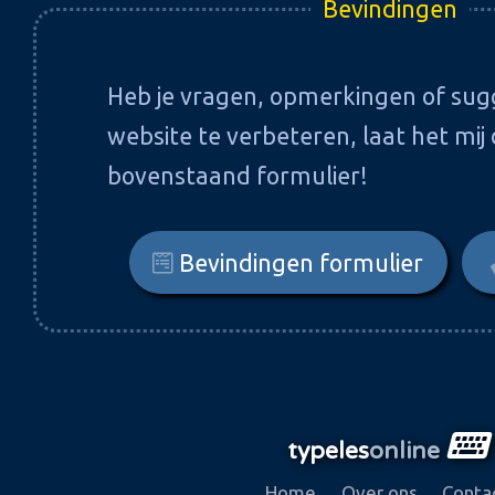
Bevindingen
Heb je vragen, opmerkingen of sug
website te verbeteren, laat het mij
bovenstaand formulier!
Bevindingen formulier
typeles
online
Home
Over ons
Conta