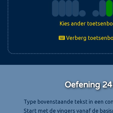
Kies ander toetsenb
Verberg toetsenb
Oefening 24
Type bovenstaande tekst in een co
Start met de vingers vanaf de basisp