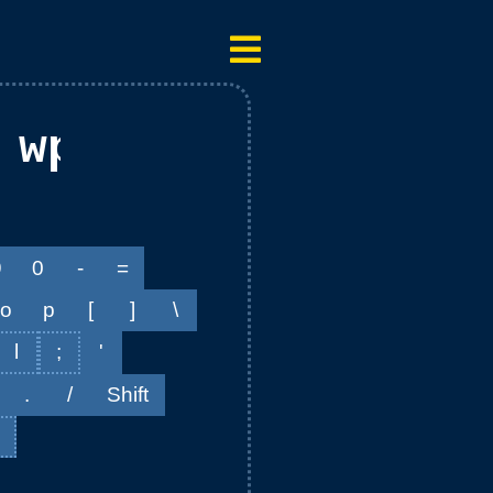
 wprqr epqir oeou
9
0
-
=
o
p
[
]
\
l
;
'
.
/
Shift