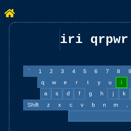
iri qrpwr
`
1
2
3
4
5
6
7
8
q
w
e
r
t
y
u
i
a
s
d
f
g
h
j
k
Shift
z
x
c
v
b
n
m
,