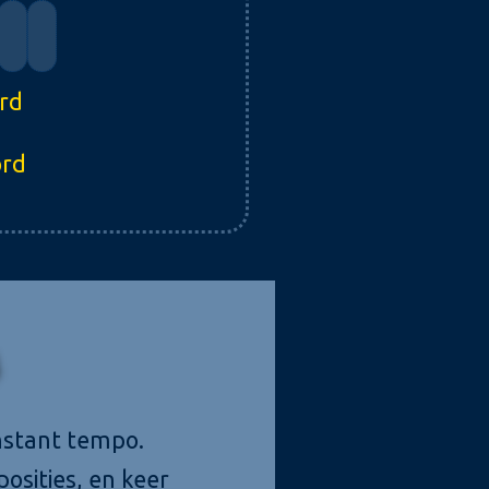
ord
ord
nstant tempo.
osities, en keer