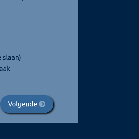
 slaan)
vaak
Volgende