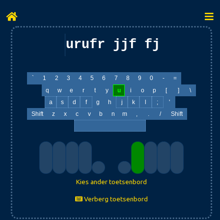
urufr jjf fjjff rjf
`
1
2
3
4
5
6
7
8
9
0
-
=
q
w
e
r
t
y
u
i
o
p
[
]
\
a
s
d
f
g
h
j
k
l
;
'
Shift
z
x
c
v
b
n
m
,
.
/
Shift
Kies ander toetsenbord
Verberg toetsenbord