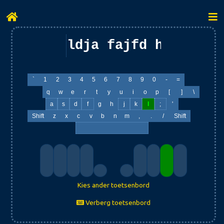
ldja fajfd h;hd lgg
`
1
2
3
4
5
6
7
8
9
0
-
=
q
w
e
r
t
y
u
i
o
p
[
]
\
a
s
d
f
g
h
j
k
l
;
'
Shift
z
x
c
v
b
n
m
,
.
/
Shift
Kies ander toetsenbord
Verberg toetsenbord