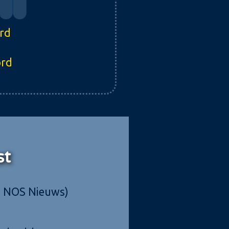
ord
ord
st
: NOS Nieuws)