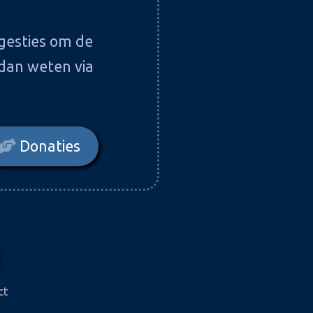
gesties om de
 dan weten via
Donaties
ct