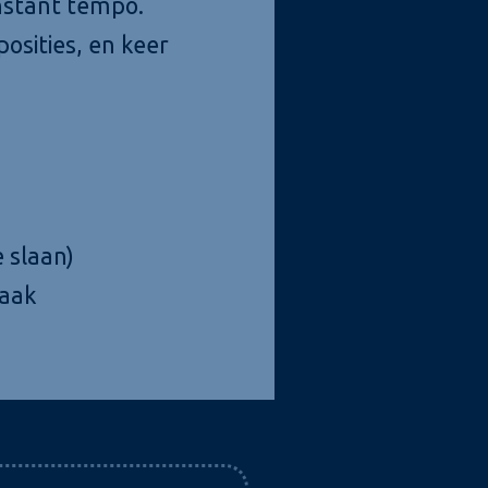
nstant tempo.
osities, en keer
 slaan)
vaak