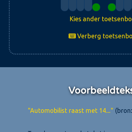
Kies ander toetsenb
Verberg toetsenb
Voorbeeldtek
"Automobilist raast met 14..."
(bron