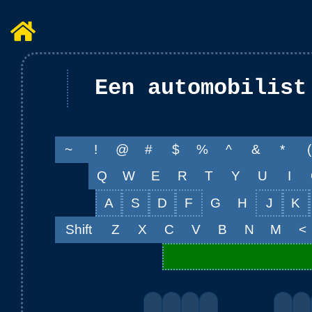
~
!
@
#
$
%
^
&
*
(
Q
W
E
R
T
Y
U
I
A
S
D
F
G
H
J
K
Shift
Z
X
C
V
B
N
M
<