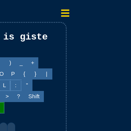
)
_
+
O
P
{
}
|
L
:
"
>
?
Shift