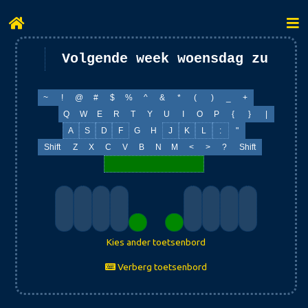
~
!
@
#
$
%
^
&
*
(
)
_
+
Q
W
E
R
T
Y
U
I
O
P
{
}
|
A
S
D
F
G
H
J
K
L
:
"
Shift
Z
X
C
V
B
N
M
<
>
?
Shift
Kies ander toetsenbord
Verberg toetsenbord