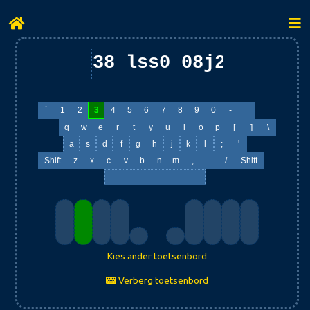
38 lss0 08j2 k53 as
`
1
2
3
4
5
6
7
8
9
0
-
=
q
w
e
r
t
y
u
i
o
p
[
]
\
a
s
d
f
g
h
j
k
l
;
'
Shift
z
x
c
v
b
n
m
,
.
/
Shift
Kies ander toetsenbord
Verberg toetsenbord