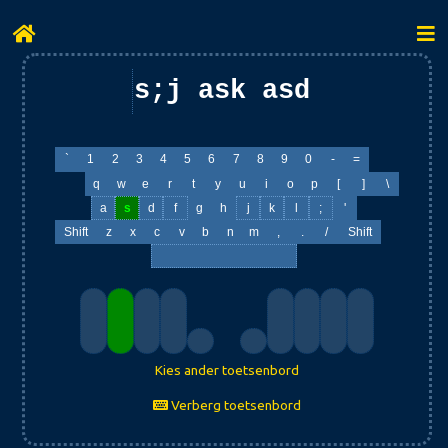
s;j ask asd fll a;a
`
1
2
3
4
5
6
7
8
9
0
-
=
q
w
e
r
t
y
u
i
o
p
[
]
\
a
s
d
f
g
h
j
k
l
;
'
Shift
z
x
c
v
b
n
m
,
.
/
Shift
Kies ander toetsenbord
Verberg toetsenbord