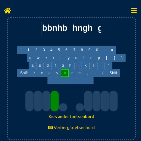
bbnhb hngh gb bgbg 
`
1
2
3
4
5
6
7
8
9
0
-
=
q
w
e
r
t
y
u
i
o
p
[
]
\
a
s
d
f
g
h
j
k
l
;
'
Shift
z
x
c
v
b
n
m
,
.
/
Shift
Kies ander toetsenbord
Verberg toetsenbord